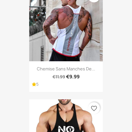
Chemise Sans Manches De...
€9.99
€11.99
5
favorite_border