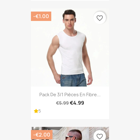
-€1.00
favorite_border
Pack De 3/1 Pièces En Fibre...
€4.99
€5.99
5
-€2.00
favorite_border