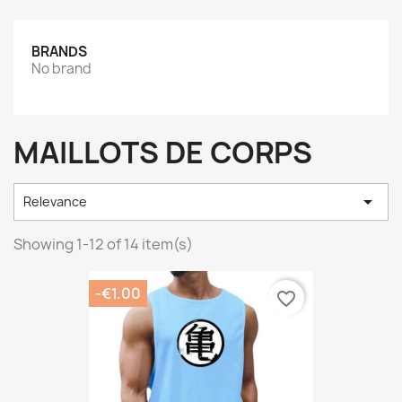
BRANDS
No brand
MAILLOTS DE CORPS

Relevance
Showing 1-12 of 14 item(s)
-€1.00
favorite_border