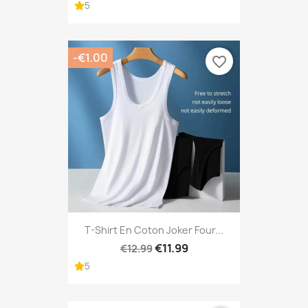
5
-€1.00
favorite_border
T-Shirt En Coton Joker Four...
€11.99
€12.99
5