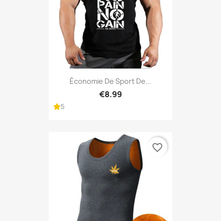
Économie De Sport De...
€8.99
5
favorite_border