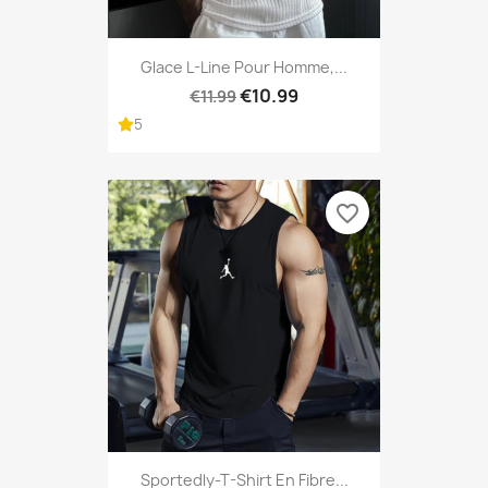
Glace L-Line Pour Homme,...
€10.99
€11.99
5
favorite_border
Sportedly-T-Shirt En Fibre...