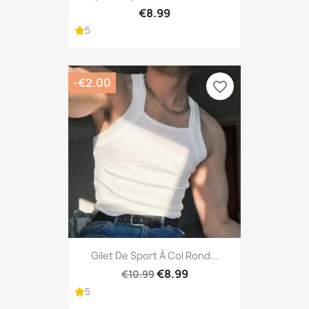
€8.99
5
-€2.00
favorite_border
Gilet De Sport À Col Rond...
€8.99
€10.99
5