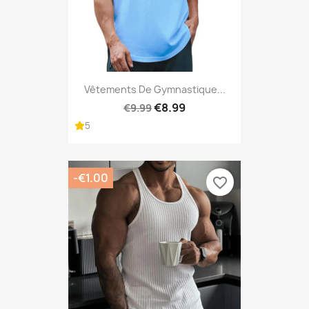
Vêtements De Gymnastique...
€8.99
€9.99
5
-€1.00
favorite_border