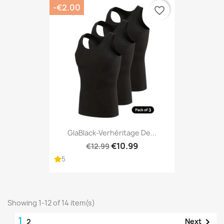
-€2.00
favorite_border
GlaBlack-Verhéritage De...
€10.99
€12.99
5
Showing 1-12 of 14 item(s)
1

Next
2