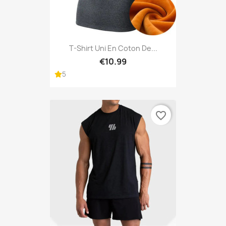
T-Shirt Uni En Coton De...
€10.99
5
favorite_border