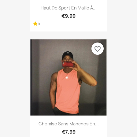
Haut De Sport En Maille À...
€9.99
5
favorite_border
Chemise Sans Manches En...
€7.99