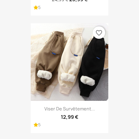
5
favorite_border
Viser De Survêtement...
12,99 €
5