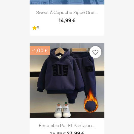
Sweat À Capuche Zippé One...
14,99 €
5
-1,00 €
favorite_border
Ensemble Pull Et Pantalon...
23,99 €
24,99 €