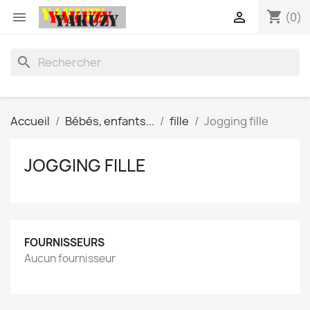
shopping_cart


(0)
search
Accueil
Bébés, enfants...
fille
Jogging fille
JOGGING FILLE
FOURNISSEURS
Aucun fournisseur