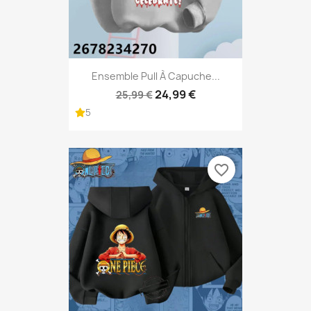
Ensemble Pull À Capuche...
24,99 €
25,99 €
5
favorite_border