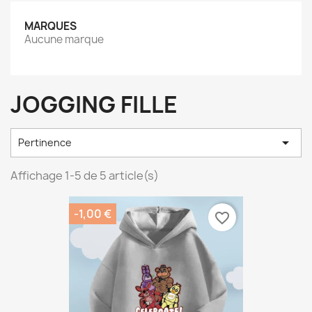
MARQUES
Aucune marque
JOGGING FILLE

Pertinence
Affichage 1-5 de 5 article(s)
-1,00 €
favorite_border