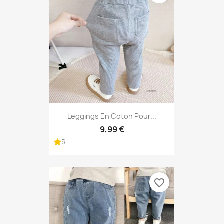
Leggings En Coton Pour...
9,99 €
5
favorite_border