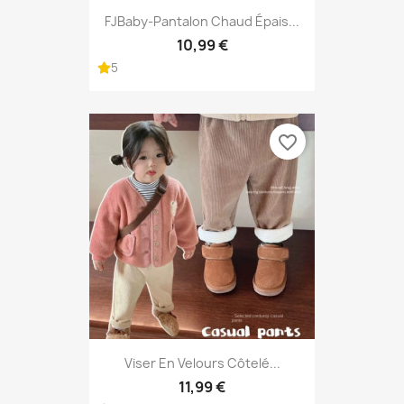
FJBaby-Pantalon Chaud Épais...
10,99 €
5
favorite_border
Viser En Velours Côtelé...
11,99 €