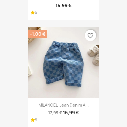
14,99 €
5
-1,00 €
favorite_border
MILANCEL-Jean Denim À...
16,99 €
17,99 €
5