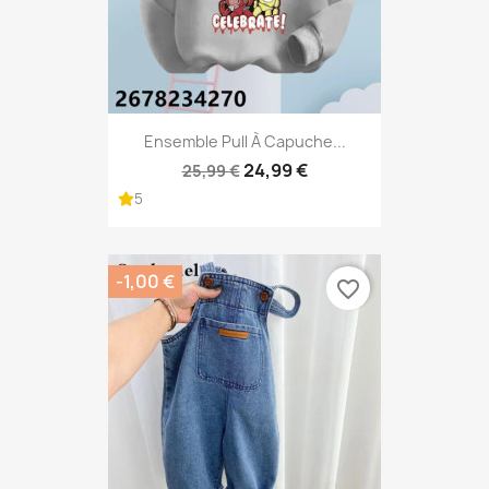
Ensemble Pull À Capuche...
24,99 €
25,99 €
5
-1,00 €
favorite_border