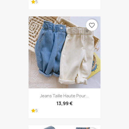
5
favorite_border
Jeans Taille Haute Pour...
13,99 €
5