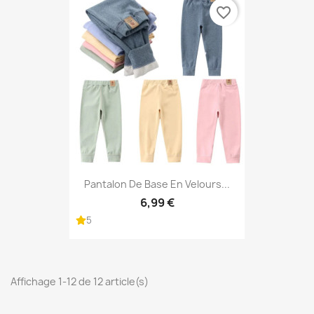
favorite_border
Pantalon De Base En Velours...
6,99 €
5
Affichage 1-12 de 12 article(s)