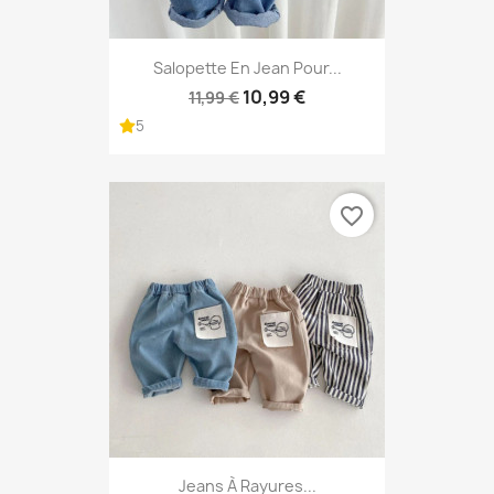
Salopette En Jean Pour...
10,99 €
11,99 €
5
favorite_border
Jeans À Rayures...