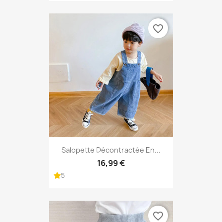
favorite_border
Salopette Décontractée En...
16,99 €
5
favorite_border