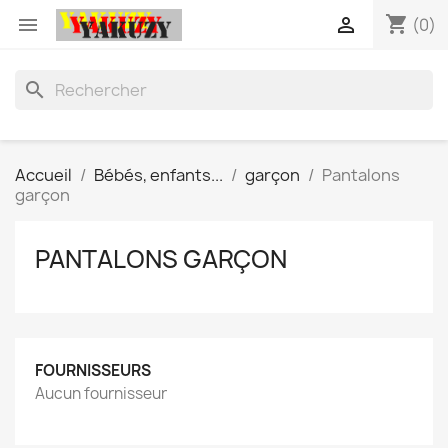
shopping_cart


(0)
search
Accueil
Bébés, enfants...
garçon
Pantalons
garçon
PANTALONS GARÇON
FOURNISSEURS
Aucun fournisseur