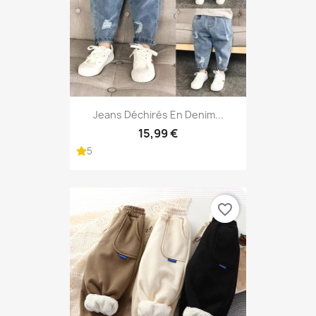
Jeans Déchirés En Denim...
15,99 €
5
favorite_border