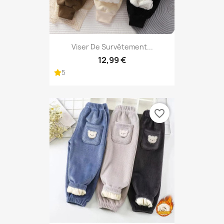
Viser De Survêtement...
12,99 €
5
favorite_border