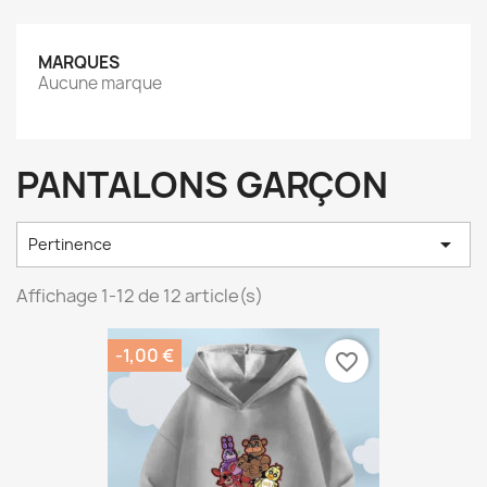
MARQUES
Aucune marque
PANTALONS GARÇON

Pertinence
Affichage 1-12 de 12 article(s)
-1,00 €
favorite_border