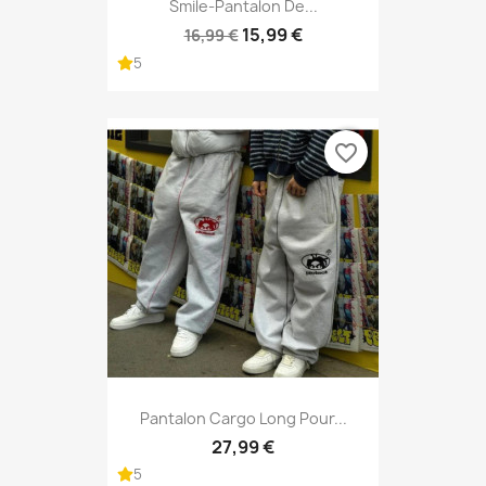
Smile-Pantalon De...
15,99 €
16,99 €
5
favorite_border
Pantalon Cargo Long Pour...
27,99 €
5