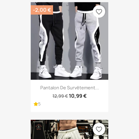
-2,00 €
favorite_border
Pantalon De Survêtement...
10,99 €
12,99 €
5
favorite_border