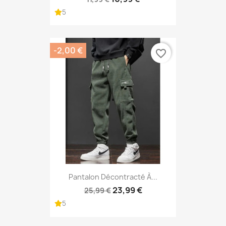
5
-2,00 €
favorite_border
Pantalon Décontracté À...
23,99 €
25,99 €
5