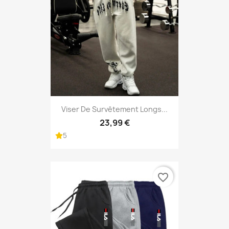
Viser De Survêtement Longs...
23,99 €
5
favorite_border