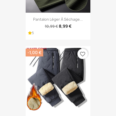
Pantalon Léger À Séchage...
8,99 €
10,99 €
5
-1,00 €
favorite_border