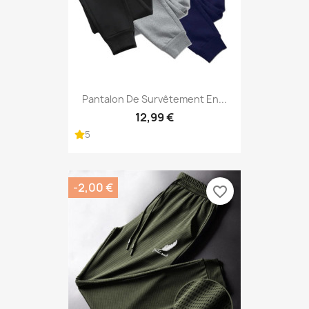
Pantalon De Survêtement En...
12,99 €
5
-2,00 €
favorite_border