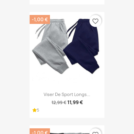
-1,00 €
favorite_border
Viser De Sport Longs...
11,99 €
12,99 €
5
-1,00 €