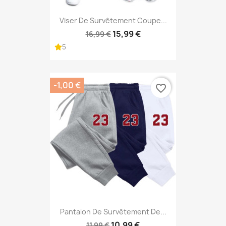
Viser De Survêtement Coupe...
15,99 €
16,99 €
5
-1,00 €
favorite_border
Pantalon De Survêtement De...
10,99 €
11,99 €