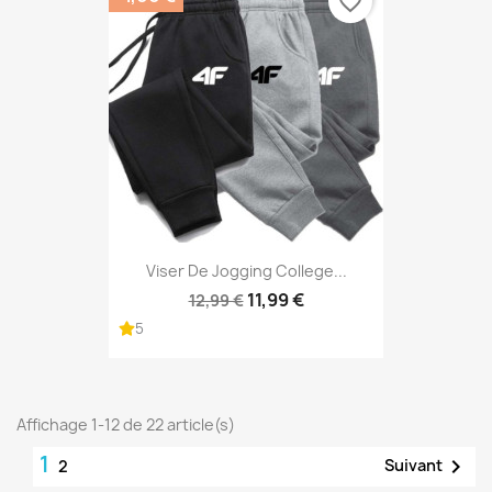
favorite_border
Viser De Jogging College...
11,99 €
12,99 €
5
Affichage 1-12 de 22 article(s)
1

Suivant
2