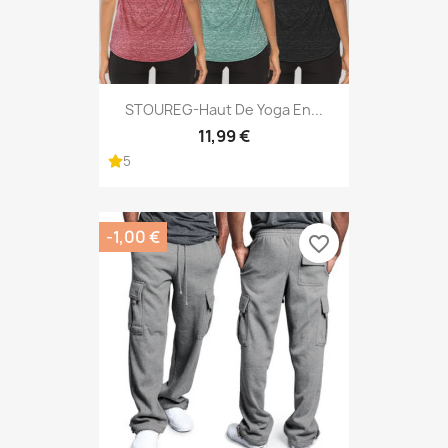
STOUREG-Haut De Yoga En...
11,99 €
5
-1,00 €
favorite_border