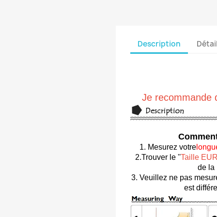
Description
Détai
Je recommande d'
Comment c
1. Mesurez votre
longu
2.Trouver le ''
Taille EU
de la
3. Veuillez ne pas mesure
est différ