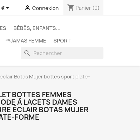
shopping_cart


Panier
(0)
 €
Connexion
ES
BÉBÉS, ENFANTS...
PYJAMAS FEMME
SPORT
search
lair Botas Mujer bottes sport plate-
LET BOTTES FEMMES
ODE À LACETS DAMES
RE ÉCLAIR BOTAS MUJER
LATE-FORME