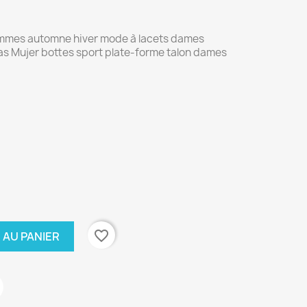
emmes automne hiver mode à lacets dames
as Mujer bottes sport plate-forme talon dames
favorite_border
 AU PANIER