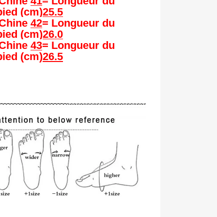
/Chine
41
= Longueur du
pied
(cm)
25.5
/Chine
42
= Longueur du
pied
(cm)
26.0
/Chine
43
= Longueur du
pied
(cm)
26.5