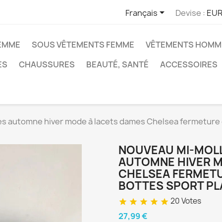

Français
Devise :
EUR
EMME
SOUS VÊTEMENTS FEMME
VÊTEMENTS HOMM
ES
CHAUSSURES
BEAUTÉ, SANTÉ
ACCESSOIRES
 automne hiver mode à lacets dames Chelsea fermeture éc
NOUVEAU MI-MOL
AUTOMNE HIVER M
CHELSEA FERMETU
BOTTES SPORT P
20 Votes
star
star
star
star
star
27,99 €