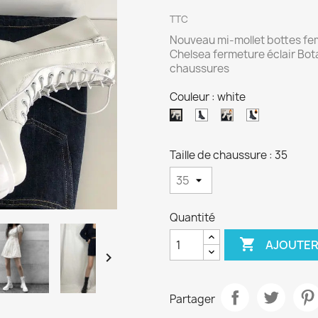
TTC
Nouveau mi-mollet bottes f
Chelsea fermeture éclair Bot
chaussures
Couleur : white
Black
White
Black
white
with
with
fur
fur
Taille de chaussure : 35
Quantité

AJOUTER

Partager