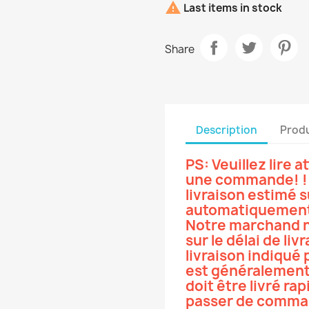

Last items in stock
Share
Description
Produ
PS: Veuillez lire
une commande! ! !
livraison estimé su
automatiquement 
Notre marchand n
sur le délai de liv
livraison indiqué 
est généralement d
doit être livré ra
passer de comma