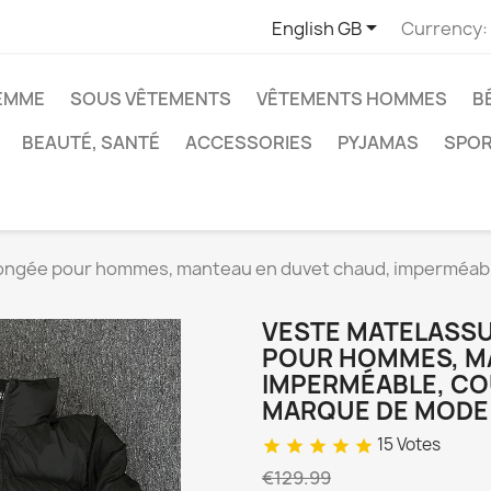

English GB
Currency:
EMME
SOUS VÊTEMENTS
VÊTEMENTS HOMMES
B
BEAUTÉ, SANTÉ
ACCESSORIES
PYJAMAS
SPO
rongée pour hommes, manteau en duvet chaud, imperméabl
VESTE MATELASSU
POUR HOMMES, M
IMPERMÉABLE, CO
MARQUE DE MODE
15 Votes
star
star
star
star
star
€129.99