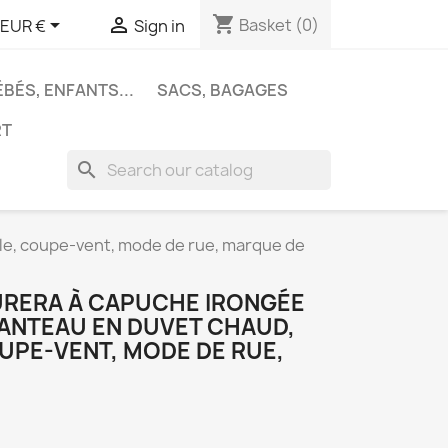
shopping_cart


Basket
(0)
EUR €
Sign in
ÉBÉS, ENFANTS...
SACS, BAGAGES
RT
search
e, coupe-vent, mode de rue, marque de
RERA À CAPUCHE IRONGÉE
ANTEAU EN DUVET CHAUD,
UPE-VENT, MODE DE RUE,